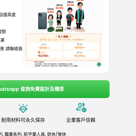
可自選高度
姿勢
花罩
景 請聯絡我
hatsapp 查詢免費設計及構思
耐用材料可永久保存
企業客戶信賴
列
,
職業系列
,
航空業人員
,
退休/榮休