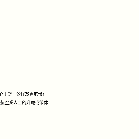
愛心手勢。公仔放置於帶有
是送給航空業人士的升職或榮休