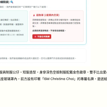
 客製化空服員制服公仔。短髮造型，身穿深色空姐制服配戴金色徽章，雙手比出
座玻璃罩內，前方設有印著「ISM Christina Choi」的專屬名牌，