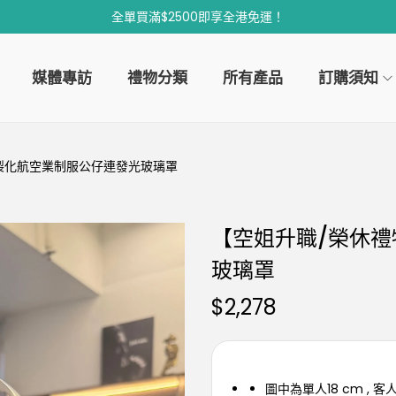
全單買滿$2500即享全港免運！
媒體專訪
禮物分類
所有產品
訂購須知
製化航空業制服公仔連發光玻璃罩
【空姐升職/榮休
玻璃罩
$
2,278
圖中為單人18 cm , 