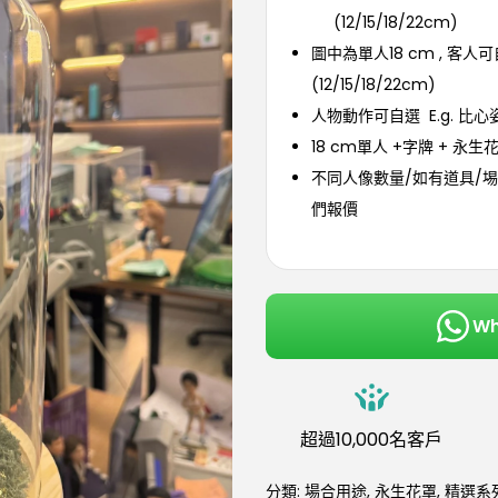
(12/15/18/22cm)
圖中為單人18 cm , 客人
(12/15/18/22cm)
人物動作可自選 E.g. 比心
18 cm單人 +字牌 + 永生
不同人像數量/如有道具/埸
們報價
W
超過10,000名客戶
分類:
場合用途
,
永生花罩
,
精選系