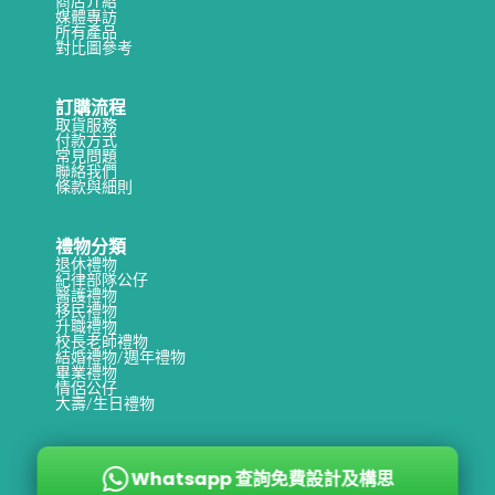
商店介紹
媒體專訪
所有產品
對比圖參考
訂購流程
取貨服務
付款方式
常見問題
聯絡我們
條款與細則
禮物分類
退休禮物
紀律部隊公仔
醫護禮物
移民禮物
升職禮物
校長老師禮物
結婚禮物/週年禮物
畢業禮物
情侶公仔
大壽/生日禮物
Whatsapp 查詢免費設計及構思