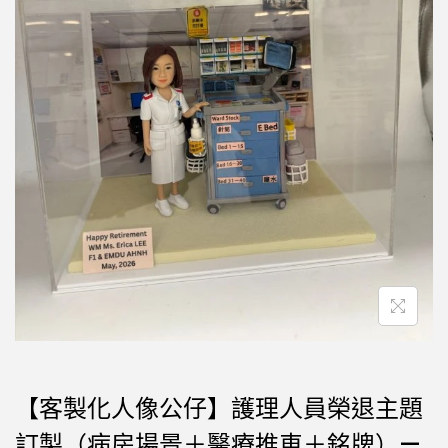
【客製化人像公仔】護理人員榮退主題
訂製（病房場景＋醫療推車＋銘牌）—