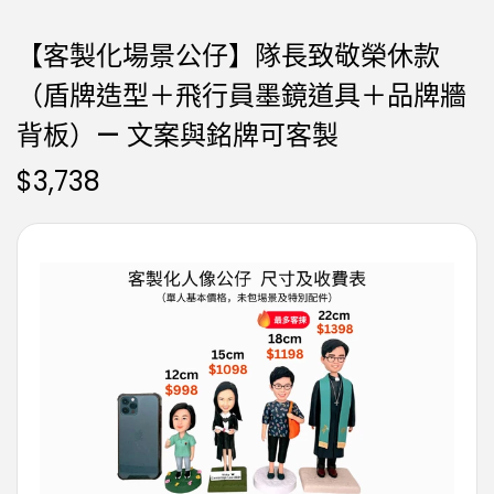
【客製化場景公仔】隊長致敬榮休款
（盾牌造型＋飛行員墨鏡道具＋品牌牆
背板）— 文案與銘牌可客製
$
3,738