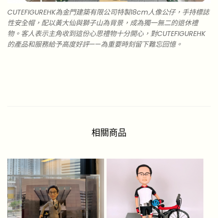
CUTEFIGUREHK為金門建築有限公司特製18cm人像公仔，手持標誌
性安全帽，配以黃大仙與獅子山為背景，成為獨一無二的退休禮
物。客人表示主角收到這份心思禮物十分開心，對CUTEFIGUREHK
的產品和服務給予高度好評——為重要時刻留下難忘回憶。
相關商品