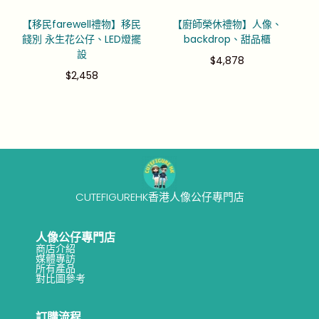
【移民farewell禮物】移民
【廚師榮休禮物】人像、
餞別 永生花公仔、LED燈擺
backdrop、甜品櫃
設
$
4,878
$
2,458
CUTEFIGUREHK香港人像公仔專門店
人像公仔專門店
商店介紹
媒體專訪
所有產品
對比圖參考
訂購流程