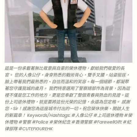
這是一份承載著無比敬意與自豪的榮休禮物，獻給我們敬愛的長
官。 您的人像公仔，身穿熟悉的戰術背心，雙手叉腰，站姿挺拔，
臉上帶著我們最熟悉的、自信而溫和的笑容。每一個細節，都凝聚
著您守護我城的歲月。 我們特意選用了警察總部作為背景，因為這
裡不僅是您工作的地方，更是您奉獻了整個青春與熱血的見證。這
份上司退休禮物，就是要將這份光榮的記憶，永遠為您定格。 感謝
您，Sir！感謝您為這座城市付出的一切。祝您榮休快樂，開啟人生
的新篇章！ Keywords/Hashtags: #人像公仔 #上司退休禮物 #榮
休禮物 #警察 #Police #榮休紀念 #香港警察 #FarewellGift #紀
律部隊 #CUTEFIGUREHK