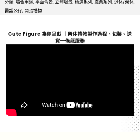
分類:
場合用途
,
平面背景
,
立體埸景
,
精選系列
,
職業系列
,
退休/榮休
,
醫護公仔
,
開張禮物
Cute Figure 為你呈獻 ｜榮休禮物製作過程、包裝、送
貨一條龍服務