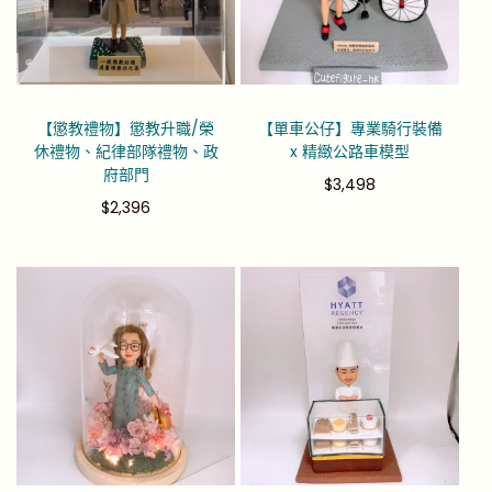
【懲教禮物】懲教升職/榮
【單車公仔】專業騎行裝備
休禮物、紀律部隊禮物、政
x 精緻公路車模型
府部門
$
3,498
$
2,396