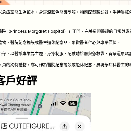
以急症室醫生為藍本，身穿深藍色醫護制服，胸前配戴聽診器，手持鮮紅
Princess Margaret Hospital）」正門，完美呈現醫護的日常與
禮物、醫院紀念擺設或醫生退休紀念品，象徵醫者仁心與專業價值。
公仔，以醫護專業為主題，身穿制服、配戴聽診器與急救袋，背景還原瑪
人員的獨特禮物，亦可作為醫院紀念擺設或退休紀念，展現急症科醫生的
客戶好評