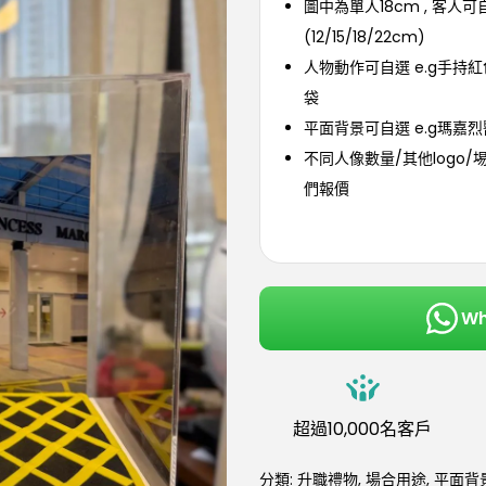
圖中為單人18cm , 客人
(12/15/18/22cm)
人物動作可自選 e.g手持
袋
平面背景可自選 e.g瑪嘉
不同人像數量/其他logo/
們報價
W
超過10,000名客戶
分類:
升職禮物
,
場合用途
,
平面背