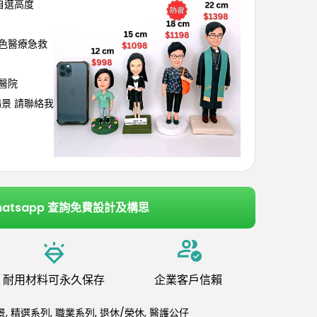
可自選高度
紅色醫療急救
烈醫院
埸景 請聯絡我
hatsapp 查詢免費設計及構思
耐用材料可永久保存
企業客戶信賴
景
,
精選系列
,
職業系列
,
退休/榮休
,
醫護公仔