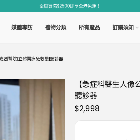
全單買滿$2500即享全港免運！
媒體專訪
禮物分類
所有產品
訂購須知
嘉烈醫院|立體醫療急救袋|聽診器
【急症科醫生人像公
聽診器
$
2,998