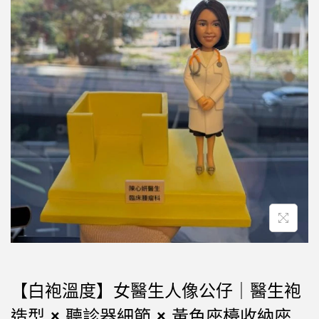
【白袍溫度】女醫生人像公仔｜醫生袍
造型 × 聽診器細節 × 黃色座檯收納座