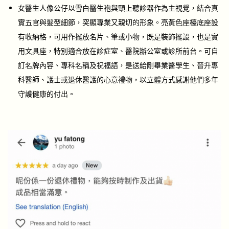
女醫生人像公仔以雪白醫生袍與頸上聽診器作為主視覺，結合真
實五官與髮型細節，突顯專業又親切的形象。亮黃色座檯底座設
有收納格，可用作擺放名片、筆或小物，既是裝飾擺設，也是實
用文具座，特別適合放在診症室、醫院辦公室或診所前台。可自
訂名牌內容、專科名稱及祝福語，是送給剛畢業醫學生、晉升專
科醫師、護士或退休醫護的心意禮物，以立體方式感謝他們多年
守護健康的付出。