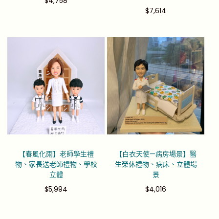
$
4,758
$
7,614
【春風化雨】老師學生禮
【白衣天使—病房場景】醫
物、家長送老師禮物、學校
生榮休禮物、病床、立體場
立體
景
$
5,994
$
4,016