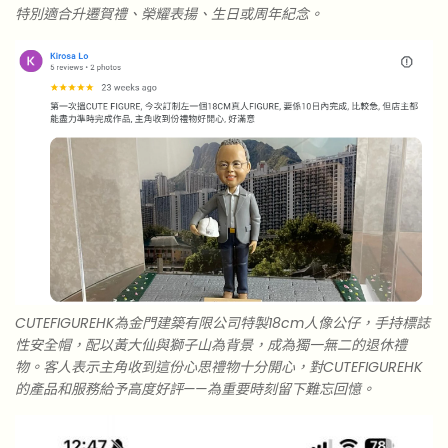
特別適合升遷賀禮、榮耀表揚、生日或周年紀念。
CUTEFIGUREHK為金門建築有限公司特製18cm人像公仔，手持標誌
性安全帽，配以黃大仙與獅子山為背景，成為獨一無二的退休禮
物。客人表示主角收到這份心思禮物十分開心，對CUTEFIGUREHK
的產品和服務給予高度好評——為重要時刻留下難忘回憶。