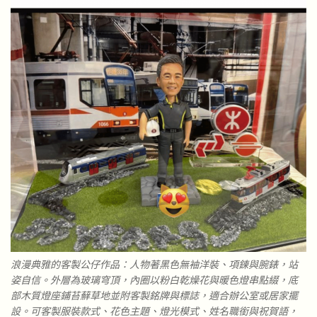
浪漫典雅的客製公仔作品：人物著黑色無袖洋裝、項鍊與腕錶，站
姿自信。外層為玻璃穹頂，內圈以粉白乾燥花與暖色燈串點綴，底
部木質燈座鋪苔蘚草地並附客製銘牌與標誌，適合辦公室或居家擺
設。可客製服裝款式、花色主題、燈光模式、姓名職銜與祝賀語，