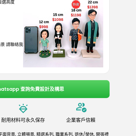
可自選高度
埸景 請聯絡我
hatsapp 查詢免費設計及構思
耐用材料可永久保存
企業客戶信賴
平面背景
,
立體埸景
,
精選系列
,
職業系列
,
退休/榮休
,
開張禮