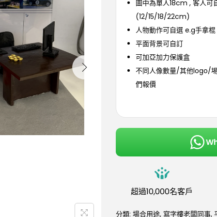
圖中為單人18cm , 客人
(12/15/18/22cm)
人物動作可自選 e.g手拿棍
平面背景可自訂
可加亞加力保護盒
不同人像數量/其他logo/
們報價
W
超過10,000名客戶
分類:
場合用途
,
寫字樓老闆同事
,