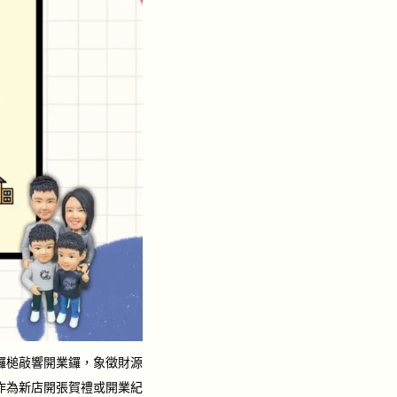
鑼槌敲響開業鑼，象徵財源
作為新店開張賀禮或開業紀