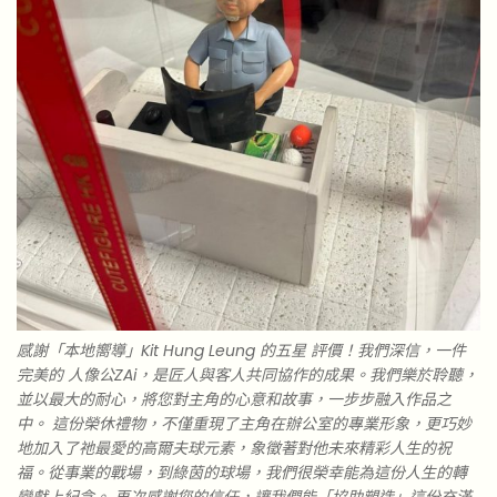
感謝「本地嚮導」Kit Hung Leung 的五星 評價！我們深信，一件
完美的 人像公ZAi，是匠人與客人共同協作的成果。我們樂於聆聽，
並以最大的耐心，將您對主角的心意和故事，一步步融入作品之
中。 這份榮休禮物，不僅重現了主角在辦公室的專業形象，更巧妙
地加入了祂最愛的高爾夫球元素，象徵著對他未來精彩人生的祝
福。從事業的戰場，到綠茵的球場，我們很榮幸能為這份人生的轉