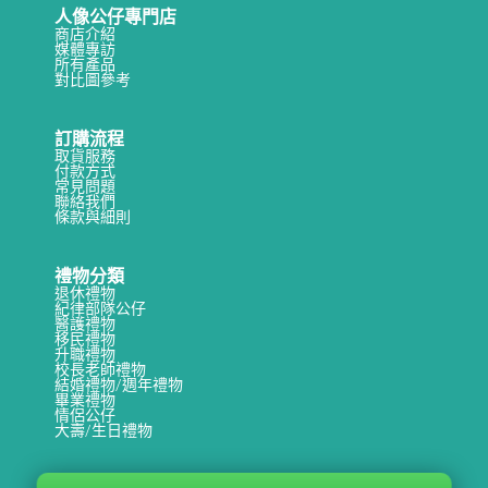
人像公仔專門店
商店介紹
媒體專訪
所有產品
對比圖參考
訂購流程
取貨服務
付款方式
常見問題
聯絡我們
條款與細則
禮物分類
退休禮物
紀律部隊公仔
醫護禮物
移民禮物
升職禮物
校長老師禮物
結婚禮物/週年禮物
畢業禮物
情侶公仔
大壽/生日禮物