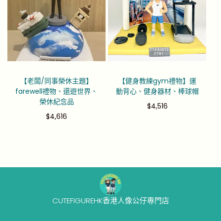
【老闆/同事榮休主題】
【健身教練gym禮物】運
farewell禮物、還遊世界、
動背心、健身器材、棒球帽
榮休紀念品
$
4,516
$
4,616
CUTEFIGUREHK香港人像公仔專門店