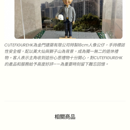
CUTEFIGUREHK為金門建築有限公司特製18cm人像公仔，手持標誌
性安全帽，配以黃大仙與獅子山為背景，成為獨一無二的退休禮
物。客人表示主角收到這份心思禮物十分開心，對CUTEFIGUREHK
的產品和服務給予高度好評——為重要時刻留下難忘回憶。
相關商品