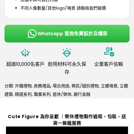
不同人像數量/其他logo/埸景 請聯絡我們報價
Whatsapp 查詢免費設計及構思
超過10,000名客戶
耐用材料可永久保
企業客戶信賴
存
分類:
升職禮物
,
商務禮品
,
場合用途
,
移民/餞別禮物
,
立體埸景
,
立體
建築
,
精選系列
,
職業系列
,
退休/榮休
,
銀行金融
Cute Figure 為你呈獻 ｜榮休禮物製作過程、包裝、送
貨一條龍服務