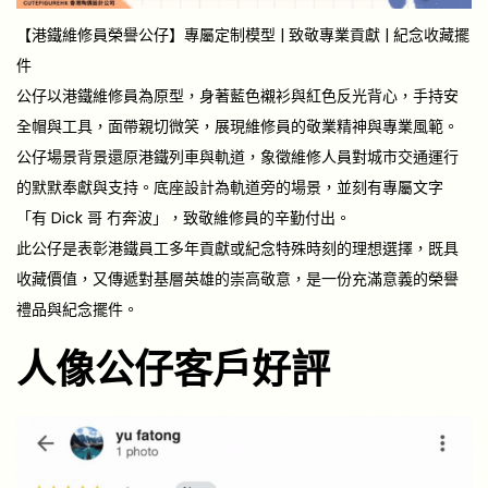
【港鐵維修員榮譽公仔】專屬定制模型 | 致敬專業貢獻 | 紀念收藏擺
件
公仔以港鐵維修員為原型，身著藍色襯衫與紅色反光背心，手持安
全帽與工具，面帶親切微笑，展現維修員的敬業精神與專業風範。
公仔場景背景還原港鐵列車與軌道，象徵維修人員對城市交通運行
的默默奉獻與支持。底座設計為軌道旁的場景，並刻有專屬文字
「有 Dick 哥 冇奔波」，致敬維修員的辛勤付出。
此公仔是表彰港鐵員工多年貢獻或紀念特殊時刻的理想選擇，既具
收藏價值，又傳遞對基層英雄的崇高敬意，是一份充滿意義的榮譽
禮品與紀念擺件。
人像公仔客戶好評