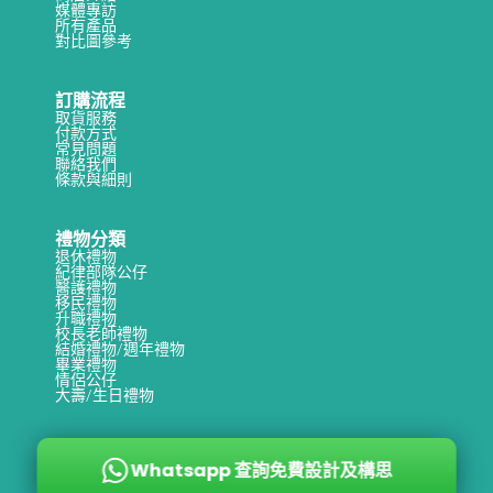
媒體專訪
所有產品
對比圖參考
訂購流程
取貨服務
付款方式
常見問題
聯絡我們
條款與細則
禮物分類
退休禮物
紀律部隊公仔
醫護禮物
移民禮物
升職禮物
校長老師禮物
結婚禮物/週年禮物
畢業禮物
情侶公仔
大壽/生日禮物
Whatsapp 查詢免費設計及構思