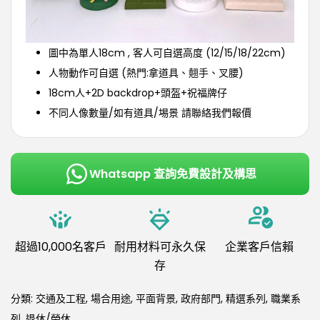
圖中為單人18cm , 客人可自選高度 (12/15/18/22cm)
人物動作可自選 (熱門:拿道具、翹手、叉腰)
18cm人+2D backdrop+頭盔+祝福牌仔
不同人像數量/如有道具/埸景 請聯絡我們報價
Whatsapp 查詢免費設計及構思
超過10,000名客戶
耐用材料可永久保
企業客戶信賴
存
分類:
交通及工程
,
場合用途
,
平面背景
,
政府部門
,
精選系列
,
職業系
列
,
退休/榮休