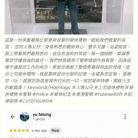
這是一份承載著無比敬意與自豪的榮休禮物，獻給我們敬愛的長
官。 您的人像公仔，身穿熟悉的戰術背心，雙手叉腰，站姿挺拔，
臉上帶著我們最熟悉的、自信而溫和的笑容。每一個細節，都凝聚
著您守護我城的歲月。 我們特意選用了警察總部作為背景，因為這
裡不僅是您工作的地方，更是您奉獻了整個青春與熱血的見證。這
份上司退休禮物，就是要將這份光榮的記憶，永遠為您定格。 感謝
您，Sir！感謝您為這座城市付出的一切。祝您榮休快樂，開啟人生
的新篇章！ Keywords/Hashtags: #人像公仔 #上司退休禮物 #榮
休禮物 #警察 #Police #榮休紀念 #香港警察 #FarewellGift #紀
律部隊 #CUTEFIGUREHK