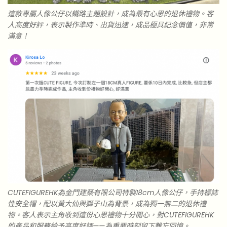
這款專屬人像公仔以鐵路主題設計，成為最有心思的退休禮物。客
人高度好評，表示製作準時、出貨迅速，成品極具紀念價值，非常
滿意！
CUTEFIGUREHK為金門建築有限公司特製18cm人像公仔，手持標誌
性安全帽，配以黃大仙與獅子山為背景，成為獨一無二的退休禮
物。客人表示主角收到這份心思禮物十分開心，對CUTEFIGUREHK
的產品和服務給予高度好評——為重要時刻留下難忘回憶。