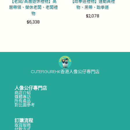
【老闆/高層退休禮物】高
【跆拳道禮物】運動員禮
層帶領、榮休老闆、老闆禮
物、黑帶、跆拳道
物
$
2,078
$
6,338
CUTEFIGUREHK香港人像公仔專門店
人像公仔專門店
商店介紹
媒體專訪
所有產品
對比圖參考
訂購流程
取貨服務
付款方式