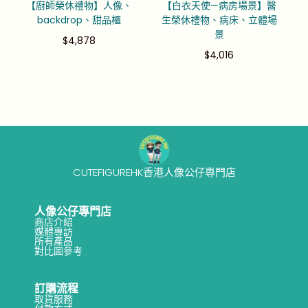
【廚師榮休禮物】人像、
【白衣天使—病房場景】醫
backdrop、甜品櫃
生榮休禮物、病床、立體場
景
$
4,878
$
4,016
CUTEFIGUREHK香港人像公仔專門店
人像公仔專門店
商店介紹
媒體專訪
所有產品
對比圖參考
訂購流程
取貨服務