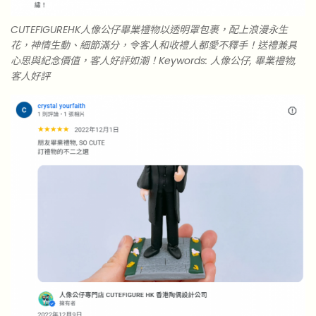
CUTEFIGUREHK人像公仔畢業禮物以透明罩包裹，配上浪漫永生
花，神情生動、細節滿分，令客人和收禮人都愛不釋手！送禮兼具
心思與紀念價值，客人好評如潮！Keywords: 人像公仔, 畢業禮物,
客人好評