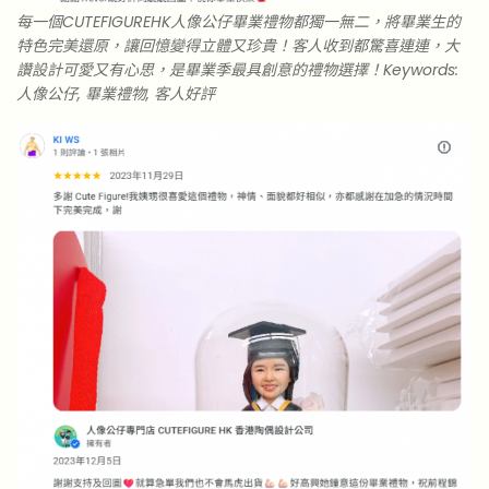
每一個CUTEFIGUREHK人像公仔畢業禮物都獨一無二，將畢業生的
特色完美還原，讓回憶變得立體又珍貴！客人收到都驚喜連連，大
讚設計可愛又有心思，是畢業季最具創意的禮物選擇！Keywords:
人像公仔, 畢業禮物, 客人好評