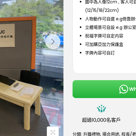
圖中為人像12cm , 客人
(12/15/18/22cm)
人物動作可自選 e.g倚靠
立體場景可自設 e.g 辦公
祝福字牌可自定内容
可加購亞加力保護盒
字牌內容可自訂
W
超過10,000名客戶
分類:
升職禮物
,
場合用途
,
校長/