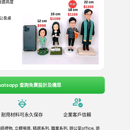
可自選高度
辦公長桌
室
hatsapp 查詢免費設計及構思
耐用材料可永久保存
企業客戶信賴
老師禮物
,
立體埸景
,
精選系列
,
職業系列
,
辦公室office
,
退