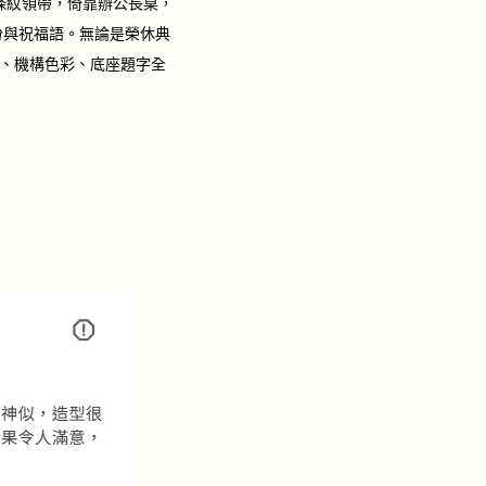
條紋領帶，倚靠辦公長桌，
份與祝福語。無論是榮休典
、機構色彩、底座題字全