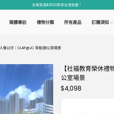
全單買滿$2500即享全港免運！
媒體專訪
禮物分類
所有產品
訂購須知
像公仔｜CLAP@JC 背板|辦公室場景
【社福教育榮休禮物
公室場景
$
4,098