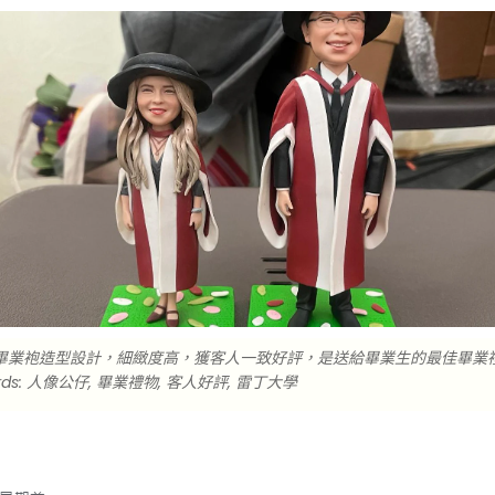
畢業袍造型設計，細緻度高，獲客人一致好評，是送給畢業生的最佳畢業
ds: 人像公仔, 畢業禮物, 客人好評, 雷丁大學