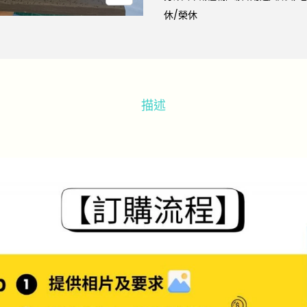
休/榮休
描述