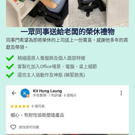
一眾同事送給老闆的榮休禮物
同事門希望為即將榮休的上司送上一份驚喜，感謝他多年的貢
獻及帶領。
精細還原人像服飾及個人面部特徵
客製化加入Office埸景、電腦、桌上細節
還完主人翁動作及神態 (睇緊跑馬)