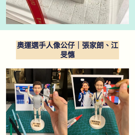
奧運選手人像公仔｜張家朗、江
旻憓