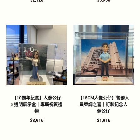
$
2,128
$
3,958
【10週年紀念】人像公仔
【15CM人像公仔】警務人
× 透明展示盒｜專屬祝賀禮
員榮調之喜｜訂製紀念人
物
像公仔
$
3,916
$
1,916