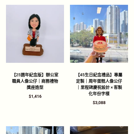
【25週年紀念版】辦公室
【45生日紀念禮品】專屬
職員人像公仔｜商務禮物
定製｜周年蛋糕人像公仔
獎座造型
｜里程碑慶祝設計 × 客製
化年份字樣
$
1,416
$
3,088