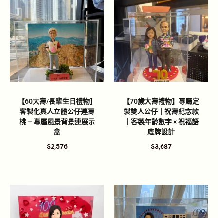
【60大壽/長輩生日禮物】
【70歲大壽禮物】專屬定
客製化真人立體公仔連壽
製雙人公仔｜祝壽紀念款
桃 – 專屬風景背景連展示
｜客製年齡數字 × 祝福語
盒
底牌設計
$
2,576
$
3,687