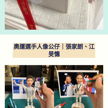
奧運選手人像公仔｜張家朗、江
旻憓