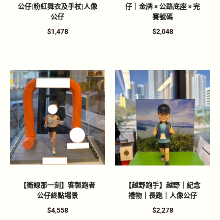
公仔|粉紅舞衣及手杖|人像
仔｜金牌 × 公路底座 × 完
公仔
賽號碼
$
1,478
$
2,048
【衝線那一刻】客製跑者
【越野跑手】越野｜紀念
公仔終點場景
禮物｜長跑｜人像公仔
$
4,558
$
2,278