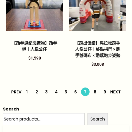
【跆拳道紀念禮物】跆拳
【跑出佳績】馬拉松跑手
道｜人像公仔
人像公仔｜終點拱門 × 跑
手號碼布 × 動感跑步姿勢
$
1,598
$
3,008
PREV
1
2
3
4
5
6
7
8
9
NEXT
Search
Search