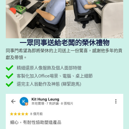
一眾同事送給老闆的榮休禮物
同事門希望為即將榮休的上司送上一份驚喜，感謝他多年的貢
獻及帶領。
精細還原人像服飾及個人面部特徵
客製化加入Office埸景、電腦、桌上細節
還完主人翁動作及神態 (睇緊跑馬)